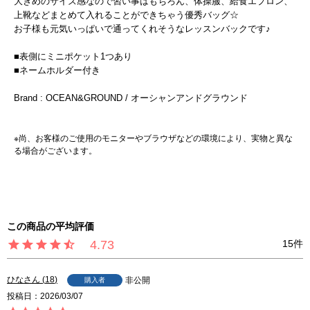
大きめのサイズ感なので習い事はもちろん、体操服、給食エプロン、
上靴などまとめて入れることができちゃう優秀バッグ☆
お子様も元気いっぱいで通ってくれそうなレッスンバックです♪
■表側にミニポケット1つあり
■ネームホルダー付き
Brand : OCEAN&GROUND / オーシャンアンドグラウンド
※尚、お客様のご使用のモニターやブラウザなどの環境により、実物と異な
る場合がございます。
4.73
15
ひな
18
非公開
購入者
投稿日
2026/03/07