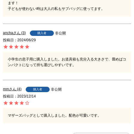
ます！

子どもが使わない時は大人の私もサブバッグに使ってます。
ancha
3
非公開
購入者
投稿日
2024/06/29
小学生の息子用に購入しました。お道具箱も充分入る大きさで、畳めばコ
ンパクトになって持ち運びしやすいです。
mm
4
非公開
購入者
投稿日
2023/12/14
マザーズバッグとして購入しました。配色が可愛いです。