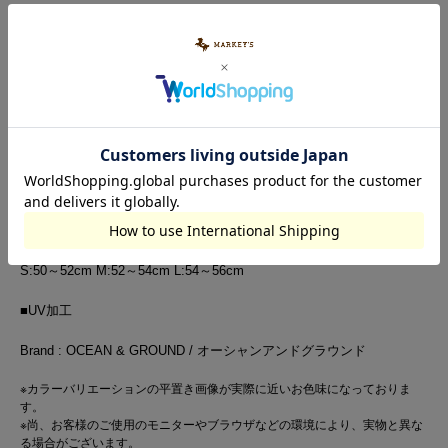
アイテム説明
素材・サイズ
洗濯表示
【刺繍デザインが可愛い】
ピザの１ポイント刺繍デザインが可愛い夏必需品メッシュCAP。
内側汗止めテープは、吸湿速乾機能素材を採用。
ソフトなメッシュ素材で、BAGに入れての持ち運びも◎
S:50～52cm M:52～54cm L:54～56cm
■UV加工
Brand : OCEAN & GROUND / オーシャンアンドグラウンド
※カラーバリエーションの平置き画像が実際に近いお色味になっておりま
す。
※尚、お客様のご使用のモニターやブラウザなどの環境により、実物と異な
る場合がございます。