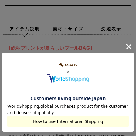
アイテム説明
素材・サイズ
洗濯表示
【総柄プリントが夏らしいプールBAG】
透け感のあるオリジナル総柄プリントが夏らしい、プールBAGの登場
です♪
オリジナルプリントで、まわりとかぶりにくいデザイン。
PVC素材は防水性に優れ、濡れたプールタオル・水着を入れても安
心。
汚れでも水洗いしたり、サッと拭き取れるのも嬉しいポイント！
うれしい大容量で、バスタオル等ビーチアイテムもしっかり収納可能
です。
プールやレジャーの他にも、お風呂バッグとしてもオススメ。
Brand : OCEAN & GROUND / オーシャンアンドグラウンド