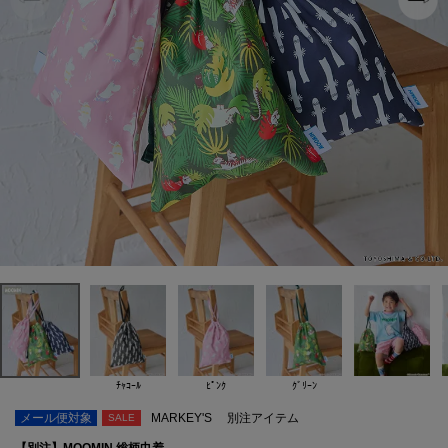
ﾁｬｺｰﾙ
ﾋﾟﾝｸ
ｸﾞﾘｰﾝ
メール便対象
MARKEY'S
別注アイテム
SALE
【別注】MOOMIN 総柄巾着