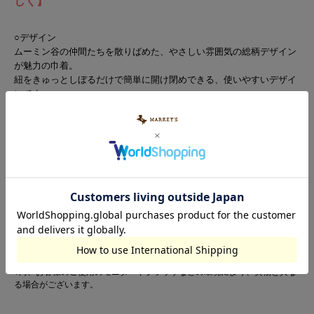
しく】
○デザイン
ムーミン谷の仲間たちを散りばめた、やさしい雰囲気の総柄デザイン
が魅力の巾着。
紐をきゅっとしぼるだけで簡単に開け閉めできる、使いやすいデザイ
ンです。
通園や通学、おでかけにも取り入れやすいのが嬉しいポイントです。
○生地感
軽くて扱いやすいポリエステル素材を使用しています。
さらっとした生地感で、毎日使いにもぴったりです。
ほどよくしっかり感があるので、小物を入れやすいのもうれしいポイ
ントです。
■ネームタグ付き
※カラーバリエーションの平置き画像が実際に近いお色味になっておりま
す。
※尚、お客様のご使用のモニターやブラウザなどの環境により、実物と異な
る場合がございます。