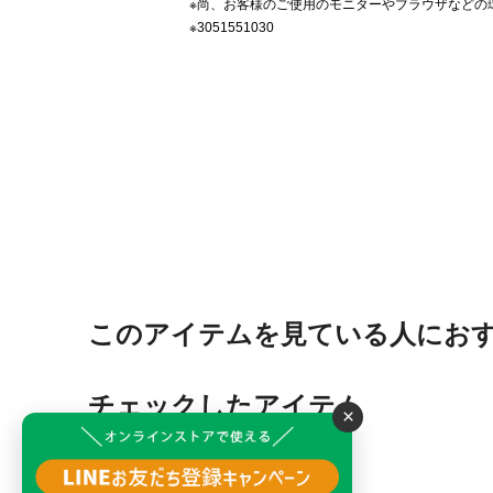
※尚、お客様のご使用のモニターやブラウザなどの
※3051551030
このアイテムを見ている人にお
チェックしたアイテム
×