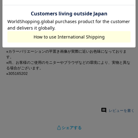
かぶるだけでオシャレな印象に。
耳まですっぽり隠れて寒くなり始めも安心◎
NORTHFACEのワッペンが目を惹く。
Brand : THE NORTH FACE / ザ ノース フェイス
※カラーバリエーションの平置き画像が実際に近いお色味になっておりま
す。
※尚、お客様のご使用のモニターやブラウザなどの環境により、実物と異な
る場合がございます。
※305165202
レビューを書く
シェアする