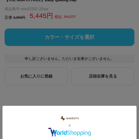
商品番号
nnb42502-25aw
5,445
税込
9%OFF
定価
6,050
カラー・サイズを選択
申し訳ございません。ただいま在庫がございません。
お気に入りに登録
店頭在庫を見る
アイテム説明
素材・サイズ
洗濯表示
【デイリー使いにも、お出かけにも】