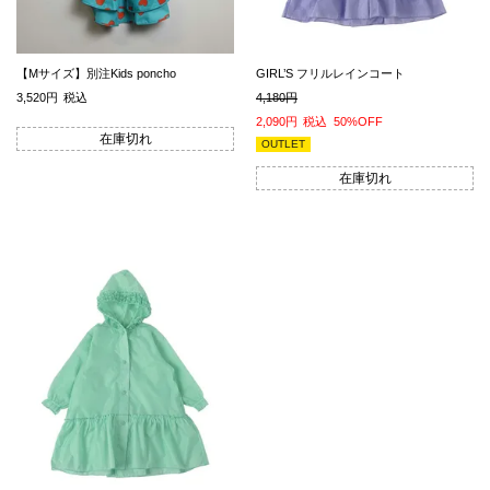
【Mサイズ】別注Kids poncho
GIRL’S フリルレインコート
3,520
税込
4,180
2,090
税込
50%OFF
在庫切れ
OUTLET
在庫切れ