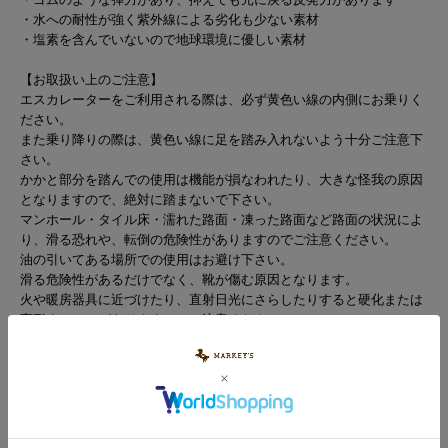
・水への耐性が強く紫外線による劣化も少ない素材
・塩素を含んでいないので地球環境に優しい素材
【お取扱い上のご注意】
エスカレーターをご利用される際は、必ず黄色い線の内側にお乗りく
ださい。
また乗り降りの際は、黄色い線に足を踏み入れないよう十分ご注意下
さい。
かかと部分を踏んでの使用は機能が損なわれたり、大きな怪我の原因
となりますので、絶対に踏まないで下さい。
マンホール・タイル床・濡れた路面・凍った路面など路面の状況によ
り、滑る恐れや、転倒の危険性がありますのでご注意ください。
油の引いてある場所での使用はお避け下さい。
滑る危険性があるだけでなく、靴が傷む原因となります。
火や暖房器具に近づけたり、直射日光にさらしたりすると硬化または
変形することがありますのでご注意ください。
ブラシでは洗わないで下さい。
発汗等によりかゆみ・かぶれを感じた際は直ちにご使用をおやめくだ
さい。
※カラーバリエーションの平置き画像が実際に近いお色味になっておりま
す。