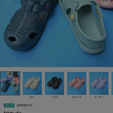
ｻﾝﾄﾞ
ﾌﾞﾗｯｸ
ﾗｲﾄﾋﾟﾝｸ
ﾗﾍﾞﾝﾀﾞｰ
MARKEY'S
再入荷
EVAサンダル