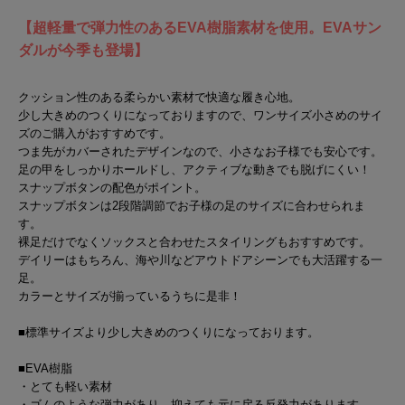
【超軽量で弾力性のあるEVA樹脂素材を使用。EVAサン
ダルが今季も登場】
クッション性のある柔らかい素材で快適な履き心地。
少し大きめのつくりになっておりますので、ワンサイズ小さめのサイ
ズのご購入がおすすめです。
つま先がカバーされたデザインなので、小さなお子様でも安心です。
足の甲をしっかりホールドし、アクティブな動きでも脱げにくい！
スナップボタンの配色がポイント。
スナップボタンは2段階調節でお子様の足のサイズに合わせられま
す。
裸足だけでなくソックスと合わせたスタイリングもおすすめです。
デイリーはもちろん、海や川などアウトドアシーンでも大活躍する一
足。
カラーとサイズが揃っているうちに是非！
■標準サイズより少し大きめのつくりになっております。
■EVA樹脂
・とても軽い素材
・ゴムのような弾力があり、抑えても元に戻る反発力があります