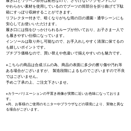
履き口とワッペン部分は配色なので、さりげないアクセントに◎
やわらかい素材を使用しているのでブーツの筒部分を折り曲げて下駄
箱にすっぽり収納することができます。
リフレクター付きで、暗くなりがちな雨の日の通園・通学シーンにも
安心してお使いいただけます。
履き口には指をひっかけられるループが付いており、お子さま一人で
も履きやすい仕様になっています。
インソールは取り外し可能なので、お手入れしやすく清潔に保てるの
も嬉しいポイントです。
プチプラ価格なので、買い替えや色違いで揃えやすいのも魅力です。
※こちらの商品は合成ゴムの為、商品の表面に多少の擦り傷や汚れ等
ある場合がございますが、 製造段階によるものでございますので不良
ではございません。
予めご了承の上、ご注文下さいませ。
※カラーバリエーションの平置き画像が実際に近いお色味になっておりま
す。
※尚、お客様のご使用のモニターやブラウザなどの環境により、実物と異な
る場合がございます。