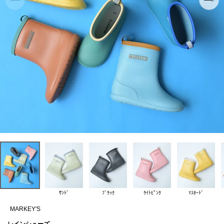
ｻﾝﾄﾞ
ﾌﾞﾗｯｸ
ﾗｲﾄﾋﾟﾝｸ
ﾏｽﾀｰﾄﾞ
MARKEY'S
レインシューズ