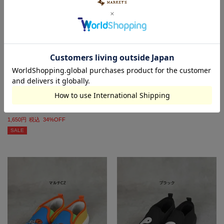
レインシューズ
スリッポン
2,530
2,750
税込
1,650
税込
34%OFF
SALE