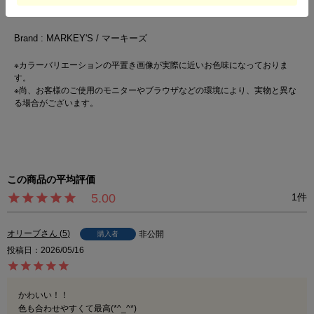
■19～22cm
Brand : MARKEY'S / マーキーズ
※カラーバリエーションの平置き画像が実際に近いお色味になっておりま
す。
※尚、お客様のご使用のモニターやブラウザなどの環境により、実物と異な
る場合がございます。
5.00
1
オリーブ
5
非公開
購入者
投稿日
2026/05/16
かわいい！！

色も合わせやすくて最高(*^_^*)