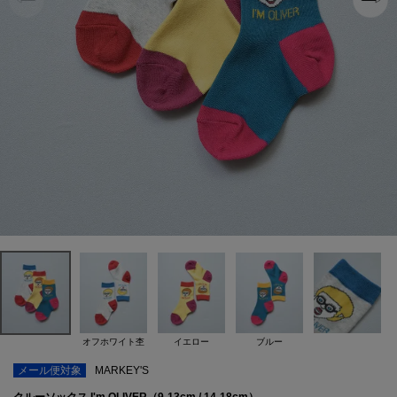
オフホワイト杢
イエロー
ブルー
メール便対象
MARKEY'S
クルーソックス I'm OLIVER（9-13cm / 14-18cm）