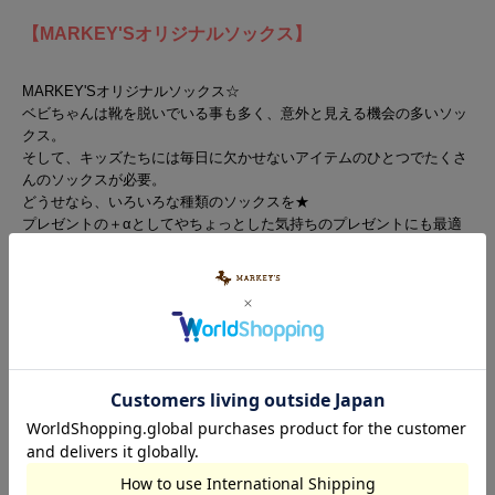
【MARKEY'Sオリジナルソックス】
MARKEY'Sオリジナルソックス☆
ベビちゃんは靴を脱いでいる事も多く、意外と見える機会の多いソッ
クス。
そして、キッズたちには毎日に欠かせないアイテムのひとつでたくさ
んのソックスが必要。
どうせなら、いろいろな種類のソックスを★
プレゼントの＋αとしてやちょっとした気持ちのプレゼントにも最適
なアイテムです。
使う頻度の高いアイテムは喜ばれる事間違いなし♪
日本製で丁寧に編み上げたマーキーズのオリジナルソックスを是非お
試しください♪
▼こちらの製品は衛生上の理由により【返品・交換不可】とさせてい
ただいております。
予めご了承の上、ご購入くださいますようお願いいたします。
■ベビーサイズ[9-13cm]のみ滑り止めつき
■9～18cm