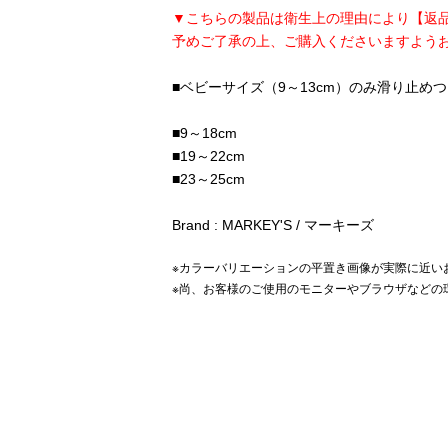
▼こちらの製品は衛生上の理由により【返
予めご了承の上、ご購入くださいますよう
■ベビーサイズ（9～13cm）のみ滑り止め
■9～18cm
■19～22cm
■23～25cm
Brand : MARKEY'S / マーキーズ
※カラーバリエーションの平置き画像が実際に近い
※尚、お客様のご使用のモニターやブラウザなどの