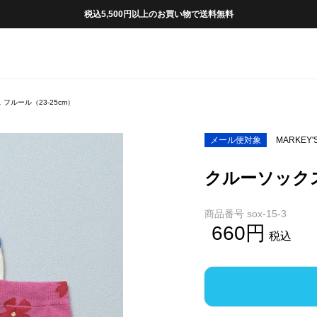
税込5,500円以上のお買い物で送料無料
フルール（23-25cm）
メール便対象
MARKEY'
クルーソックス
商品番号
sox-15-3
660
税込