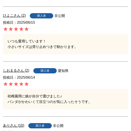
ひよこ
2
非公開
購入者
投稿日
2025/06/15
いつも愛用しています！

小さいサイズは滑り止めつきで助かります。
しおまる
2
愛知県
購入者
投稿日
2025/06/14
幼稚園用に娘が自分で選びました♪

パンダがかわいくて目立つのが気に入ったそうです。
あり
10
非公開
購入者