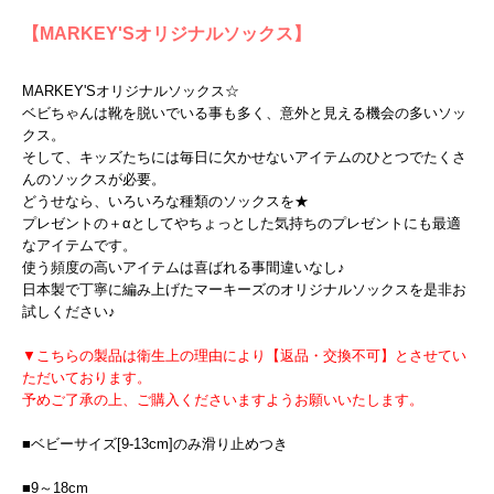
【MARKEY'Sオリジナルソックス】
MARKEY'Sオリジナルソックス☆
ベビちゃんは靴を脱いでいる事も多く、意外と見える機会の多いソッ
クス。
そして、キッズたちには毎日に欠かせないアイテムのひとつでたくさ
んのソックスが必要。
どうせなら、いろいろな種類のソックスを★
プレゼントの＋αとしてやちょっとした気持ちのプレゼントにも最適
なアイテムです。
使う頻度の高いアイテムは喜ばれる事間違いなし♪
日本製で丁寧に編み上げたマーキーズのオリジナルソックスを是非お
試しください♪
▼こちらの製品は衛生上の理由により【返品・交換不可】とさせてい
ただいております。
予めご了承の上、ご購入くださいますようお願いいたします。
■ベビーサイズ[9-13cm]のみ滑り止めつき
■9～18cm