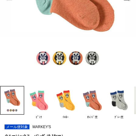
ﾋﾟﾝｸ
ｲｴﾛｰ
ｵﾚﾝｼﾞ杢
ｸﾞﾚｰ杢
メール便対象
MARKEY'S
クルーソックス パンダ（9-18cm）