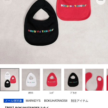
ﾎﾜｲﾄ
ﾚｯﾄﾞ
ﾌﾞﾗｯｸ
メール便対象
MARKEY'S
BOKUHATANOSII
別注アイテム
【別注】BOKUHATANOSII スタイ