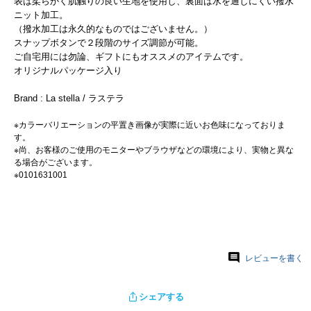
表は柔らかく肌触りの良い生地を使用し、裏面は水を通しにくい撥水
ニット加工。
（撥水加工は永久的なものではございません。）
スナップボタンで２段階のサイズ調節が可能。
ご自宅用には勿論、ギフトにもオススメのアイテムです。
オリジナルパッケージ入り
Brand : La stella / ラステラ
※カラーバリエーションの平置き画像が実際に近いお色味になっておりま
す。
※尚、お客様のご使用のモニターやブラウザなどの環境により、実物と異な
る場合がございます。
※0101631001
レビューを書く
シェアする