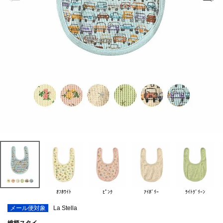
ｵﾌﾎﾜｲﾄ
ﾋﾟﾝｸ
ｱｲﾎﾞﾘｰ
ﾗｲﾄｸﾞﾘｰﾝ
メール便対象
La Stella
総柄スタイ