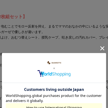
2枚組セット】
り包むことでモロー反射を抑え、まるでママのおなかの中にいるような
ルガーゼで優しさが違います。
日よけ、おむつ替えシート、授乳ケープ、吐き戻しの汚れカバー、プレ
す
大判サイズ
 モヤ ジョーンズがニューヨークで立ち上げたベビー＆キッズ ライフスタイル
子育てに携わる方々とその子供たちを優しくつつみ、温かな時間をつく
イ