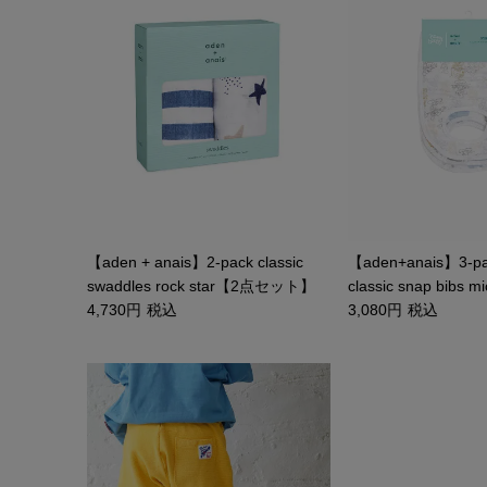
【aden + anais】2-pack classic
【aden+anais】3-pa
swaddles rock star【2点セット】
classic snap bibs m
4,730
税込
3,080
税込