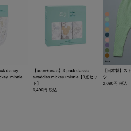
ck disney
【aden+anais】3-pack classic
【日本製】ス
ickey+minnie
swaddles mickey+minnie【3点セッ
ツ
ト】
2,090
税込
6,490
税込