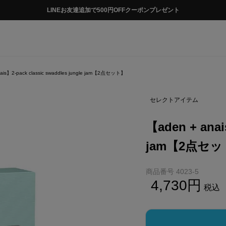
LINEお友達追加で500円OFFクーポンプレゼント
ais】2-pack classic swaddles jungle jam【2点セット】
セレクトアイテム
【aden + anai
jam【2点セ
商品番号
4023-5
4,730
税込