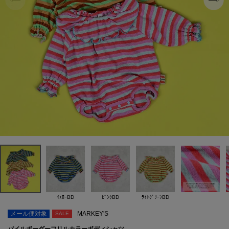
ｲｴﾛｰBD
ﾋﾟﾝｸBD
ﾗｲﾄｸﾞﾘｰﾝBD
メール便対象
MARKEY'S
SALE
パイルボーダーフリルカラーボディシャツ