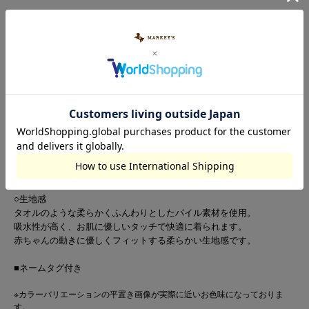
○デザイン
ベビーちゃんもオシャレしておでかけ。
ボーダーの配色が印象的。
首元と袖口のリブ配色もポイント♪
ギャザーたっぷりのふんわり袖もたまりません。
被りタイプなので、お腹や背中が出る心配ナシ。
股部分にはカラースナップボタン付き。
おむつ替えやお着替えがラクラクです。
○スタイリング
おうちでのリラックスタイムに1枚で。
レッグウォーマーやスカートと合わせてお出かけもカワイイ！
○生地感
タオルのような柔らかくふんわりとしたパイル素材を使用。
吸水性が高く、お肌に優しいタッチで快適に着られます。
赤ちゃんの動きに優しくフィットする柔らかい生地感です。
■ネームタグ付き
※カラーバリエーションの平置き画像が実際に近いお色味になっておりま
す。