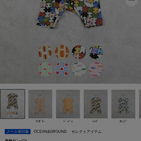
ｱｲﾎﾞﾘｰ
ﾍﾞｰｼﾞｭ
ﾚｯﾄﾞ
ｵﾚﾝｼﾞ
メール便対象
OCEAN&GROUND
セレクトアイテム
半袖ロンパス