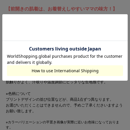
【前開きの肌着は、お着替えしやすいママの味方！】
○デザイン
前中心開きの丸みのあるシルエット。
フロントと股下はスナップ止めで体にフィットして動きやすいです。
暑い時期は汗取りや温度調節など肌着が必須！
お風呂上りや室内にいるときなら、肌着だけでついつい過ごしが
ち・・・
そんな時、可愛いプリント柄ならおしゃれも楽しめます♪
○生地感
柔らかいコットン100％。
肌触りがよく、汗取りや温度調節にピッタリな生地感です。
※色柄について
プリントデザインの並び位置などが、商品1点ずつ異なります。
お選びいただくことはできませんので、予めご了承くださいますよう
お願い致します。
※カラーバリエーションの平置き画像が実際に近いお色味になっておりま
す。