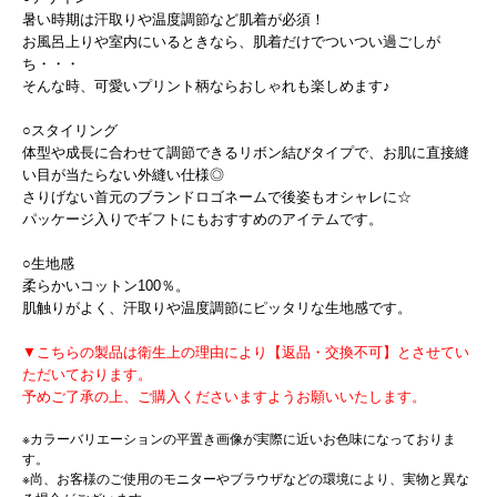
暑い時期は汗取りや温度調節など肌着が必須！
お風呂上りや室内にいるときなら、肌着だけでついつい過ごしが
ち・・・
そんな時、可愛いプリント柄ならおしゃれも楽しめます♪
○スタイリング
体型や成長に合わせて調節できるリボン結びタイプで、お肌に直接縫
い目が当たらない外縫い仕様◎
さりげない首元のブランドロゴネームで後姿もオシャレに☆
パッケージ入りでギフトにもおすすめのアイテムです。
○生地感
柔らかいコットン100％。
肌触りがよく、汗取りや温度調節にピッタリな生地感です。
▼こちらの製品は衛生上の理由により【返品・交換不可】とさせてい
ただいております。
予めご了承の上、ご購入くださいますようお願いいたします。
※カラーバリエーションの平置き画像が実際に近いお色味になっておりま
す。
※尚、お客様のご使用のモニターやブラウザなどの環境により、実物と異な