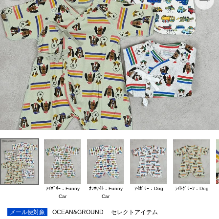
ｱｲﾎﾞﾘｰ：Funny
ｵﾌﾎﾜｲﾄ：Funny
ｱｲﾎﾞﾘｰ：Dog
ﾗｲﾄｸﾞﾘｰﾝ：Dog
Car
Car
メール便対象
OCEAN&GROUND
セレクトアイテム