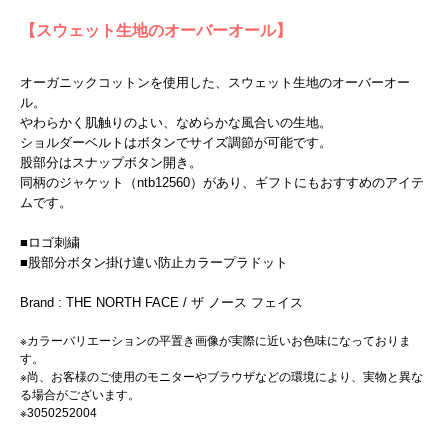
【スウェット生地のオーバーオール】
オーガニックコットンを使用した、スウェット生地のオーバーオー
ル。
やわらかく肌触りのよい、なめらかな風合いの生地。
ショルダーベルトはボタンでサイズ調節が可能です。
股部分はスナップボタン開き。
同柄のジャケット（ntb12560）があり、ギフトにもおすすめのアイテ
ムです。
■ロゴ刺繍
■股部分ボタン掛け違い防止カラープラドット
Brand : THE NORTH FACE / ザ ノース フェイス
※カラーバリエーションの平置き画像が実際に近いお色味になっておりま
す。
※尚、お客様のご使用のモニターやブラウザなどの環境により、実物と異な
る場合がございます。
※3050252004