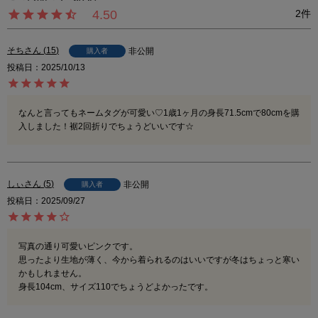
4.50
2
そち
15
非公開
購入者
投稿日
2025/10/13
なんと言ってもネームタグが可愛い♡1歳1ヶ月の身長71.5cmで80cmを購
入しました！裾2回折りでちょうどいいです☆
しぃ
5
非公開
購入者
投稿日
2025/09/27
写真の通り可愛いピンクです。

思ったより生地が薄く、今から着られるのはいいですが冬はちょっと寒い
かもしれません。
