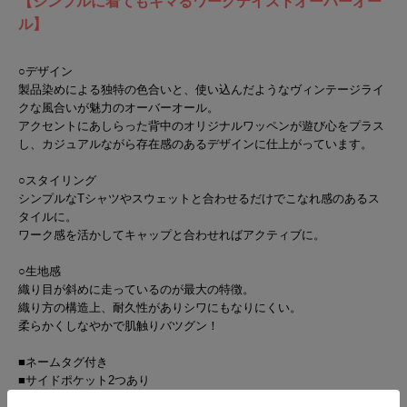
【シンプルに着てもキマるワークテイストオーバーオー
ル】
○デザイン
製品染めによる独特の色合いと、使い込んだようなヴィンテージライ
クな風合いが魅力のオーバーオール。
アクセントにあしらった背中のオリジナルワッペンが遊び心をプラス
し、カジュアルながら存在感のあるデザインに仕上がっています。
○スタイリング
シンプルなTシャツやスウェットと合わせるだけでこなれ感のあるス
タイルに。
ワーク感を活かしてキャップと合わせればアクティブに。
○生地感
織り目が斜めに走っているのが最大の特徴。
織り方の構造上、耐久性がありシワにもなりにくい。
柔らかくしなやかで肌触りバツグン！
■ネームタグ付き
■サイドポケット2つあり