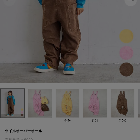
ｲｴﾛｰ
ﾋﾟﾝｸ
ﾌﾞﾗｳﾝ
ツイルオーバーオール
商品番号
b-8929