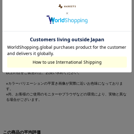
【お取扱い上のご注意】
この製品は縫製後、製品染め・製品洗い加工をしています。
・多少のゆがみ、シワ、アタリなど一点一点に微妙な色、サイズ、毛羽立ち
などの違いがみられますが、これらはこの商品の特性ですので、十分ご理解
の上、他の商品では味わえない風合いなどをお楽しみください。
・生地（染料）の特性上、着用中や摩擦により他の物に色が移ることがあり
ますので、特に白や淡色製品と組み合わせて着用する際はご注意ください。
・水濡れ・発汗・雨などで色落ちすることがあります。
・色落ちや色移りの恐れがありますので、単独で洗ってください。
・長時間水に浸けておかないでください。
・濡れたまま他の洗濯物と重ねないでください。
・洗濯後は直ちに干してください。
・万一色移りした場合は、早めに洗濯してください。
以上の点をご留意の上、お買い求めください。
※カラーバリエーションの平置き画像が実際に近いお色味になっておりま
す。
※尚、お客様のご使用のモニターやブラウザなどの環境により、実物と異な
る場合がございます。