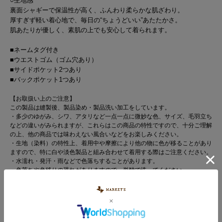
○生地感
裏面シャギーで保温性が高く、ふんわり柔らかな肌ざわり。
厚すぎず軽い着心地で、毎日の“ちょうどいい”あたたかさ。
肌あたりが優しく、素肌の上でも安心して着られます。
■ネームタグ付き
■ウエストゴム（ゴム穴あり）
■サイドポケット2つあり
■バックポケット1つあり
【お取扱い上のご注意】
この製品は縫製後、製品染め・製品洗い加工をしています。
・多少のゆがみ、シワ、アタリなど一点一点に微妙な色、サイズ、毛羽立ち
などの違いがみられますが、これらはこの商品の特性ですので、十分ご理解
の上、他の商品では味わえない風合いなどをお楽しみください。
・生地（染料）の特性上、着用中や摩擦により他の物に色が移ることがあり
ますので、特に白や淡色製品と組み合わせて着用する際はご注意ください。
・水濡れ・発汗・雨などで色落ちすることがあります。
・色落ちや色移りの恐れがありますので、単独で洗ってください。
・長時間水に浸けておかないでください。
・濡れたまま他の洗濯物と重ねないでください。
・洗濯後は直ちに干してください。
・万一色移りした場合は、早めに洗濯してください。
以上の点をご留意の上、お買い求めください。