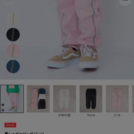
ｵﾌﾎﾜｲﾄ杢
ﾁｬｺｰﾙ
ﾋﾟﾝｸ
SALE
裏シャギーロングパンツ