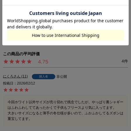
※カラーバリエーションの平置き画像が実際に近いお色味になっておりま
す。
※尚、お客様のご使用のモニターやブラウザなどの環境により、実物と異な
る場合がございます。
4.75
4
にくろ
11
非公開
購入者
投稿日
2026/02/12
今回ホワイト以外サイズが売り切れで残念でしたが、やっぱり裏シャギー
はふわふわしててあったかくて子供もフリースより気に入ってます。

大きいサイズになると薄手の冬仕様が多いので、ふかふかしてるズボンは
重宝してます。