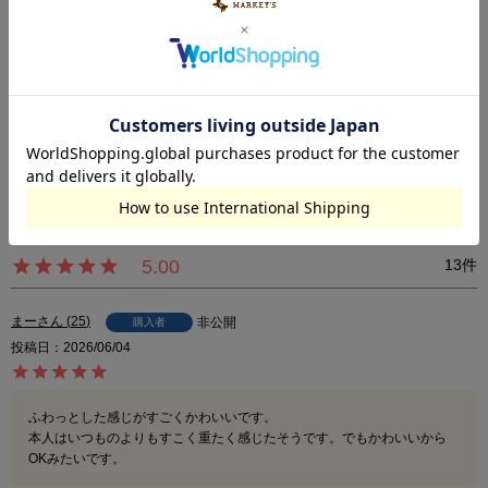
・万一色移りした場合は、早めに洗濯してください。
以上の点をご留意の上、お買い求めください。
※カラーバリエーションの平置き画像が実際に近いお色味になっておりま
す。
※尚、お客様のご使用のモニターやブラウザなどの環境により、実物と異な
る場合がございます。
5.00
13
まー
25
非公開
購入者
投稿日
2026/06/04
ふわっとした感じがすごくかわいいです。

本人はいつものよりもすこく重たく感じたそうです。でもかわいいから
OKみたいです。