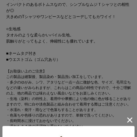
インパクトのあるボトムスなので、シンプルなムジＴシャツとの相性
が◎
大きめのTシャツやワンピースなどとコーデしてもカワイイ！
○生地感
タオルのような柔らかいパイル生地。
肌触りがとってもよく、伸縮性にも優れています。
■ネームタグ付き
■ウエストゴム（ゴム穴あり）
【お取扱い上のご注意】
この製品は縫製後、製品染め・製品洗い加工をしています。
・多少のゆがみ、シワ、アタリなど一点一点に微妙な色、サイズ、毛羽立ち
などの違いがみられますが、これらはこの商品の特性ですので、十分ご理解
の上、他の商品では味わえない風合いなどをお楽しみください。
・生地（染料）の特性上、着用中や摩擦により他の物に色が移ることがあり
ますので、特に白や淡色製品と組み合わせて着用する際はご注意ください。
・水濡れ・発汗・雨などで色落ちすることがあります。
・色落ちや色移りの恐れがありますので、単独で洗ってください。
・長時間水に浸けておかないでください。
・濡れたまま他の洗濯物と重ねないでください。
・洗濯後は直ちに干してください。