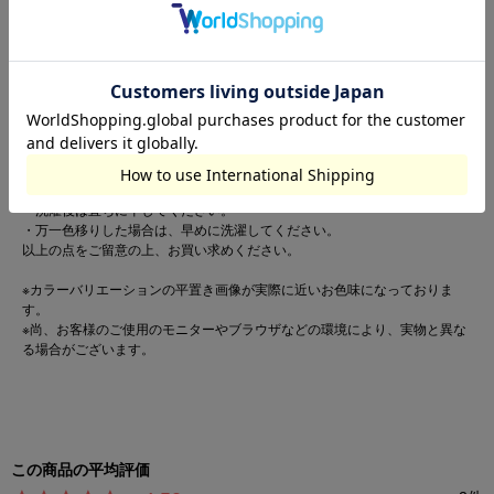
この製品は縫製後、製品染め・製品洗い加工をしています。
・多少のゆがみ、シワ、アタリなど一点一点に微妙な色、サイズ、毛羽立ち
などの違いがみられますが、これらはこの商品の特性ですので、十分ご理解
の上、他の商品では味わえない風合いなどをお楽しみください。
・生地（染料）の特性上、着用中や摩擦により他の物に色が移ることがあり
ますので、特に白や淡色製品と組み合わせて着用する際はご注意ください。
・水濡れ・発汗・雨などで色落ちすることがあります。
・色落ちや色移りの恐れがありますので、単独で洗ってください。
・長時間水に浸けておかないでください。
・濡れたまま他の洗濯物と重ねないでください。
・洗濯後は直ちに干してください。
・万一色移りした場合は、早めに洗濯してください。
以上の点をご留意の上、お買い求めください。
※カラーバリエーションの平置き画像が実際に近いお色味になっておりま
す。
※尚、お客様のご使用のモニターやブラウザなどの環境により、実物と異な
る場合がございます。