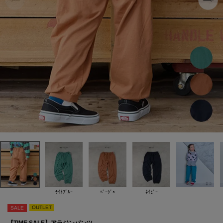
ﾗｲﾄﾌﾞﾙｰ
ﾍﾞｰｼﾞｭ
ﾈｲﾋﾞｰ
OUTLET
SALE
【TIME SALE】アラジンパンツ