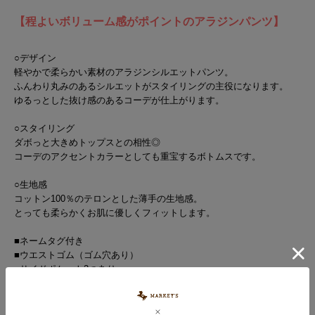
【程よいボリューム感がポイントのアラジンパンツ】
○デザイン
軽やかで柔らかい素材のアラジンシルエットパンツ。
ふんわり丸みのあるシルエットがスタイリングの主役になります。
ゆるっとした抜け感のあるコーデが仕上がります。
○スタイリング
ダボっと大きめトップスとの相性◎
コーデのアクセントカラーとしても重宝するボトムスです。
○生地感
コットン100％のテロンとした薄手の生地感。
とっても柔らかくお肌に優しくフィットします。
■ネームタグ付き
■ウエストゴム（ゴム穴あり）
■サイドポケット2つあり
■バックポケット1つあり
【お取扱い上のご注意】