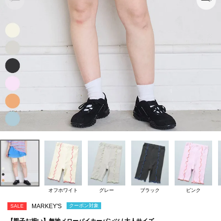
オフホワイト
グレー
ブラック
ピンク
MARKEY'S
クーポン対象
SALE
【親子お揃い】無地メローバイカーパンツ / 大人サイズ