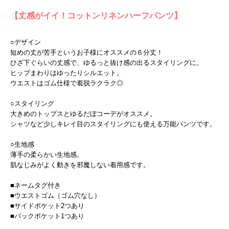
【丈感がイイ！コットンリネンハーフパンツ】
○デザイン
短めの丈が苦手というお子様にオススメの６分丈！
ひざ下ぐらいの丈感で、ゆるっと抜け感の出るスタイリングに。
ヒップまわりはゆったりシルエット。
ウエストはゴム仕様で着脱ラクラク◎
○スタイリング
大きめのトップスとゆるだぼコーデがオススメ。
シャツなど少しキレイ目のスタイリングにも使える万能パンツです。
○生地感
薄手の柔らかい生地感。
肌なじみがよく動きを邪魔しない着用感です。
■ネームタグ付き
■ウエストゴム（ゴム穴なし）
■サイドポケット2つあり
■バックポケット1つあり