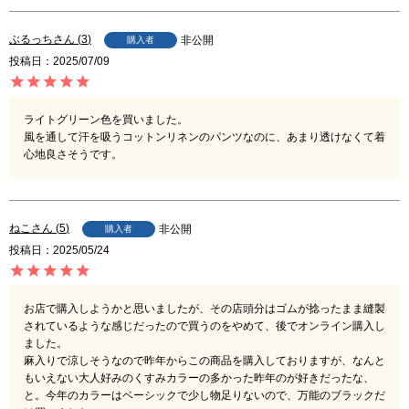
ぶるっち
3
非公開
購入者
投稿日
2025/07/09
ライトグリーン色を買いました。

風を通して汗を吸うコットンリネンのパンツなのに、あまり透けなくて着
心地良さそうです。
ねこ
5
非公開
購入者
投稿日
2025/05/24
お店で購入しようかと思いましたが、その店頭分はゴムが捻ったまま縫製
されているような感じだったので買うのをやめて、後でオンライン購入し
ました。

麻入りで涼しそうなので昨年からこの商品を購入しておりますが、なんと
もいえない大人好みのくすみカラーの多かった昨年のが好きだったな、
と。今年のカラーはベーシックで少し物足りないので、万能のブラックだ