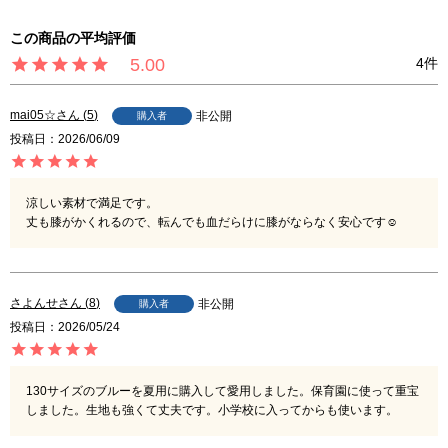
5.00
4
mai05☆
5
非公開
購入者
投稿日
2026/06/09
涼しい素材で満足です。

丈も膝がかくれるので、転んでも血だらけに膝がならなく安心です☺️
さよんせ
8
非公開
購入者
投稿日
2026/05/24
130サイズのブルーを夏用に購入して愛用しました。保育園に使って重宝
しました。生地も強くて丈夫です。小学校に入ってからも使います。