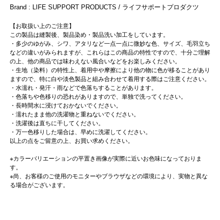
Brand : LIFE SUPPORT PRODUCTS / ライフサポートプロダクツ
【お取扱い上のご注意】
この製品は縫製後、製品染め・製品洗い加工をしています。
・多少のゆがみ、シワ、アタリなど一点一点に微妙な色、サイズ、毛羽立ち
などの違いがみられますが、これらはこの商品の特性ですので、十分ご理解
の上、他の商品では味わえない風合いなどをお楽しみください。
・生地（染料）の特性上、着用中や摩擦により他の物に色が移ることがあり
ますので、特に白や淡色製品と組み合わせて着用する際はご注意ください。
・水濡れ・発汗・雨などで色落ちすることがあります。
・色落ちや色移りの恐れがありますので、単独で洗ってください。
・長時間水に浸けておかないでください。
・濡れたまま他の洗濯物と重ねないでください。
・洗濯後は直ちに干してください。
・万一色移りした場合は、早めに洗濯してください。
以上の点をご留意の上、お買い求めください。
※カラーバリエーションの平置き画像が実際に近いお色味になっておりま
す。
※尚、お客様のご使用のモニターやブラウザなどの環境により、実物と異な
る場合がございます。