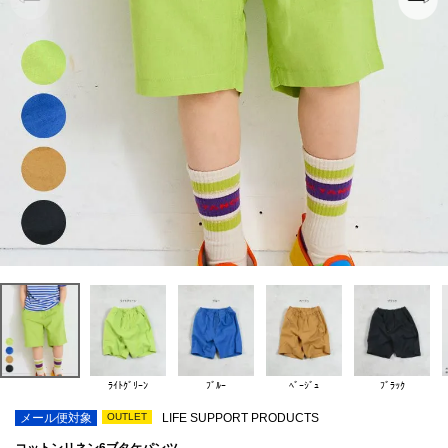
ﾗｲﾄｸﾞﾘｰﾝ
ﾌﾞﾙｰ
ﾍﾞｰｼﾞｭ
ﾌﾞﾗｯｸ
メール便対象
OUTLET
LIFE SUPPORT PRODUCTS
コットンリネン6ブタケパンツ