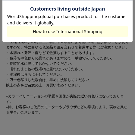
Brand : LIFE SUPPORT PRODUCTS / ライフサポートプロダクツ
【お取扱い上のご注意】
この製品は縫製後、製品染め・製品洗い加工をしています。
・多少のゆがみ、シワ、アタリなど一点一点に微妙な色、サイズ、毛羽立ち
などの違いがみられますが、これらはこの商品の特性ですので、十分ご理解
の上、他の商品では味わえない風合いなどをお楽しみください。
・生地（染料）の特性上、着用中や摩擦により他の物に色が移ることがあり
ますので、特に白や淡色製品と組み合わせて着用する際はご注意ください。
・水濡れ・発汗・雨などで色落ちすることがあります。
・色落ちや色移りの恐れがありますので、単独で洗ってください。
・長時間水に浸けておかないでください。
・濡れたまま他の洗濯物と重ねないでください。
・洗濯後は直ちに干してください。
・万一色移りした場合は、早めに洗濯してください。
以上の点をご留意の上、お買い求めください。
※カラーバリエーションの平置き画像が実際に近いお色味になっておりま
す。
※尚、お客様のご使用のモニターやブラウザなどの環境により、実物と異な
る場合がございます。