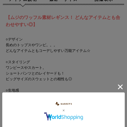
【ムジのワッフル素材レギンス！ どんなアイテムとも合
わせやすい◎】
○デザイン
長めのトップスやワンピ。。。
どんなアイテムともコーデしやすい万能アイテム☆
○スタイリング
ワンピースやスカート。
ショートパンツとのレイヤードも！
ビッグサイズのスウェットとの相性も◎
○生地感
柔らかい肌触りと着心地のワッフル素材。
薄くて軽いのでサラッと着られます。
■ネームタグ付き
■ウエストゴム(ゴム穴あり)