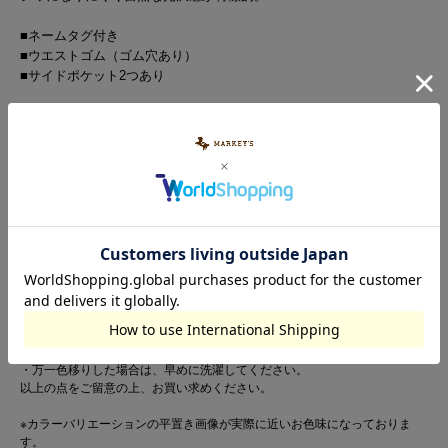
■ネームタグ付き
■ウエストゴム（ゴム穴あり）
■サイドポケット2つあり
Brand : LIFE SUPPORT PRODUCTS / ライフサポートプロダクツ
【お取扱い上のご注意】
この製品は縫製後、製品染め・製品洗い加工をしています。
・多少のゆがみ、シワ、アタリなど一点一点に微妙な色、サイズ、毛羽立ち
などの違いがみられますが、これらはこの商品の特性ですので、十分ご理解
の上、他の商品では味わえない風合いなどをお楽しみください。
・生地（染料）の特性上、着用中や摩擦により他の物に色が移ることがあり
ますので、特に白や淡色製品と組み合わせて着用する際はご注意ください。
・水濡れ・発汗・雨などで色落ちすることがあります。
・色落ちや色移りの恐れがありますので、単独で洗ってください。
・長時間水に浸けておかないでください。
・濡れたまま他の洗濯物と重ねないでください。
・洗濯後は直ちに干してください。
・万一色移りした場合は、早めに洗濯してください。
以上の点をご留意の上、お買い求めください。
※カラーバリエーションの平置き画像が実際に近いお色味になっておりま
す。