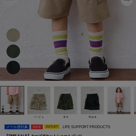
ﾍﾞｰｼﾞｭ
ｶｰｷ
ﾁｬｺｰﾙ
メール便対象
OUTLET
LIFE SUPPORT PRODUCTS
SALE
【TIME SALE】カーゴポケットショートパンツ