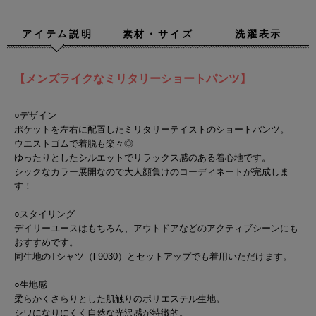
アイテム説明
素材・サイズ
洗濯表示
【メンズライクなミリタリーショートパンツ】
○デザイン
ポケットを左右に配置したミリタリーテイストのショートパンツ。
ウエストゴムで着脱も楽々◎
ゆったりとしたシルエットでリラックス感のある着心地です。
シックなカラー展開なので大人顔負けのコーディネートが完成しま
す！
○スタイリング
デイリーユースはもちろん、アウトドアなどのアクティブシーンにも
おすすめです。
同生地のTシャツ（l-9030）とセットアップでも着用いただけます。
○生地感
柔らかくさらりとした肌触りのポリエステル生地。
シワになりにくく自然な光沢感が特徴的。