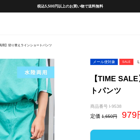
税込5,500円以上のお買い物で送料無料
水陸両用】切り替えラインショートパンツ
メール便対象
L
SALE
【TIME S
トパンツ
商品番号
l-9538
979
定価
1,650