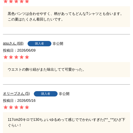
黒色パンツは合わせやすく、柄があってもどんなTシャツとも合います。
この夏はたくさん着回したいです。
asu
68
非公開
購入者
投稿日
2026/06/09
ウエストの飾り紐がまた味出してて可愛かった。
オリーブ
5
非公開
購入者
投稿日
2026/05/16
117cm20キロで130ちょいゆるめって感じででかわいすぎた(*^_^*)ひざ下
ぐらい！