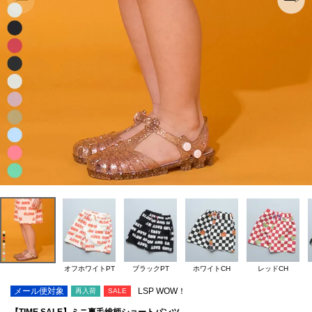
オフホワイトPT
ブラックPT
ホワイトCH
レッドCH
メール便対象
LSP WOW！
再入荷
SALE
【TIME SALE】ミニ裏毛総柄ショートパンツ