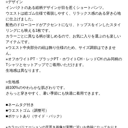
○デザイン
インパクトのある総柄デザインが目を惹くショートパンツ。
ウエストは総ゴム仕様で着脱しやすく、リラックス感のある穿き心地
に仕上げました。
配色のドローコードがアクセントになり、トップスをインしたスタイ
リングにも映える1枚です。
カラーごとに異なる柄が楽しめるので、お気に入りを選ぶのも楽しい
アイテムです。
※ウエスト中央部分の紐は飾り仕様のため、サイズ調節はできませ
ん。
※オフホワイトPT・ブラックPT・ホワイトCH・レッドCH のみ同柄の
Tシャツとセットアップでご着用いただけます。
生地感は異なります。
○生地感
綿100%のやわらかな肌ざわりです。
さらっと穿きやすく、暑い季節にも快適に着用できます。
■ネームタグ付き
■ウエストゴム（調整可）
■ポケットあり（サイド・バック）
※カラーバリエーションの平置き画像が実際に近いお色味になっておりま