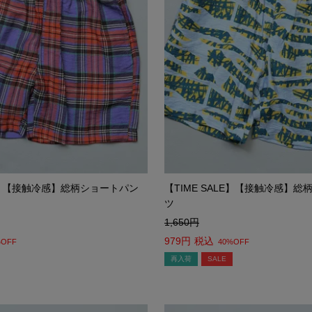
LE】【接触冷感】総柄ショートパン
【TIME SALE】【接触冷感】
ツ
1,650
979
税込
%OFF
40%OFF
再入荷
SALE