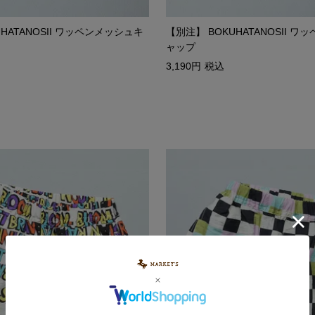
HATANOSII ワッペンメッシュキ
【別注】 BOKUHATANOSII 
ャップ
3,190
税込