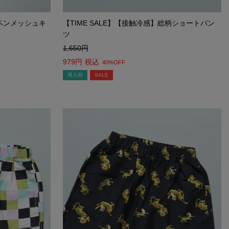
ワッペンメッシュキ
【TIME SALE】【接触冷感】総柄ショートパン
ツ
1,650
979
税込
40%OFF
再入荷
SALE