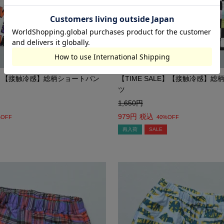
LE】【接触冷感】総柄ショートパン
【TIME SALE】【接触冷感】
ツ
1,650
979
税込
%OFF
40%OFF
再入荷
SALE