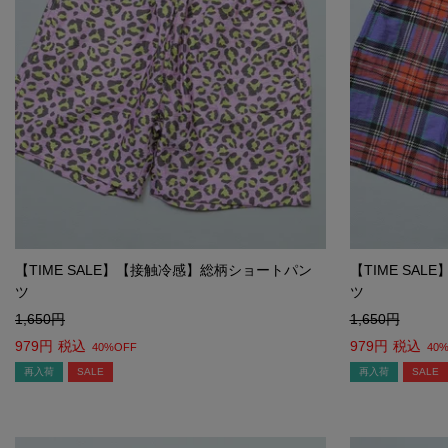
【TIME SALE】【接触冷感】総柄ショートパン
【TIME SA
ツ
ツ
1,650
1,650
979
税込
979
税込
40%OFF
40
再入荷
SALE
再入荷
SALE