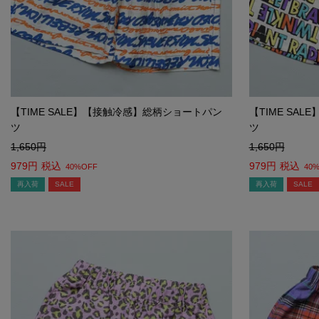
【TIME SALE】【接触冷感】総柄ショートパン
【TIME SA
ツ
ツ
1,650
1,650
979
税込
979
税込
40%OFF
40
再入荷
SALE
再入荷
SALE