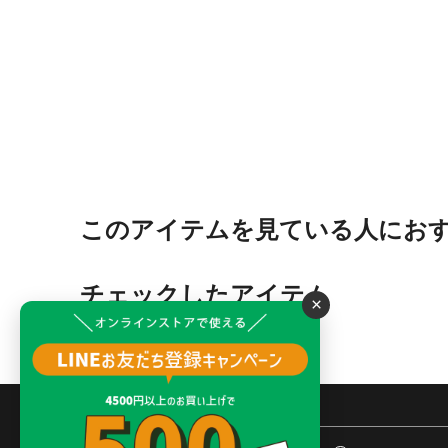
このアイテムを見ている人にお
チェックしたアイテム
×