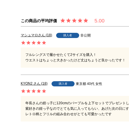
5.00
マシュマロ
18
非公開
購入者
フルレングスで履かせたくて2サイズを購入！

ウエストはちょっと大きかったけど丈はちょうど良かったです！
KYON2
18
東京都
40代
女性
購入者
年長さんの姪っ子に120cmのパープルを上下セットでプレゼントし
紫好きの姪っ子なのでとても気に入ってもらい、あげた次の日にす
レトロ柄とフリルの組み合わせがとても可愛かったです