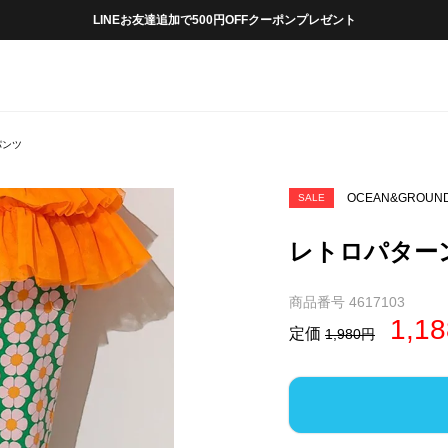
LINEお友達追加で500円OFFクーポンプレゼント
パンツ
OCEAN&GROUN
SALE
レトロパター
商品番号
4617103
1,18
定価
1,980