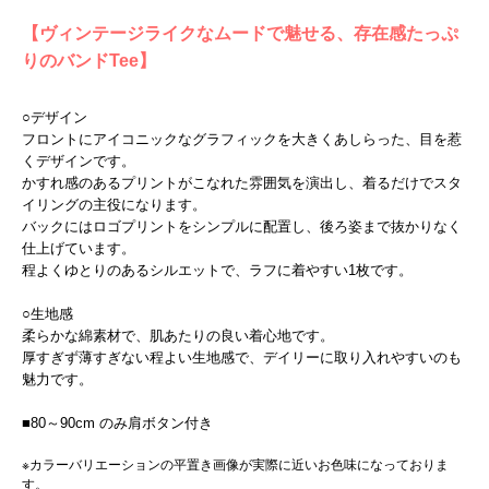
【ヴィンテージライクなムードで魅せる、存在感たっぷ
りのバンドTee】
○デザイン
フロントにアイコニックなグラフィックを大きくあしらった、目を惹
くデザインです。
かすれ感のあるプリントがこなれた雰囲気を演出し、着るだけでスタ
イリングの主役になります。
バックにはロゴプリントをシンプルに配置し、後ろ姿まで抜かりなく
仕上げています。
程よくゆとりのあるシルエットで、ラフに着やすい1枚です。
○生地感
柔らかな綿素材で、肌あたりの良い着心地です。
厚すぎず薄すぎない程よい生地感で、デイリーに取り入れやすいのも
魅力です。
■80～90cm のみ肩ボタン付き
※カラーバリエーションの平置き画像が実際に近いお色味になっておりま
す。