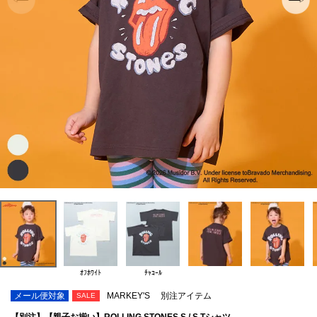
ｵﾌﾎﾜｲﾄ
ﾁｬｺｰﾙ
メール便対象
MARKEY'S
別注アイテム
SALE
【別注】【親子お揃い】ROLLING STONES S / S Tシャツ