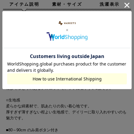
アイテム説明
素材・サイズ
洗濯表示
【ヴィンテージライクなムードで魅せる、存在感たっぷ
りのバンドTee】
○デザイン
フロントにアイコニックなグラフィックを大きくあしらった、目を惹
くデザインです。
かすれ感のあるプリントがこなれた雰囲気を演出し、着るだけでスタ
イリングの主役になります。
バックにはロゴプリントをシンプルに配置し、後ろ姿まで抜かりなく
仕上げています。
程よくゆとりのあるシルエットで、ラフに着やすい1枚です。
○生地感
柔らかな綿素材で、肌あたりの良い着心地です。
厚すぎず薄すぎない程よい生地感で、デイリーに取り入れやすいのも
魅力です。
■80～90cm のみ肩ボタン付き