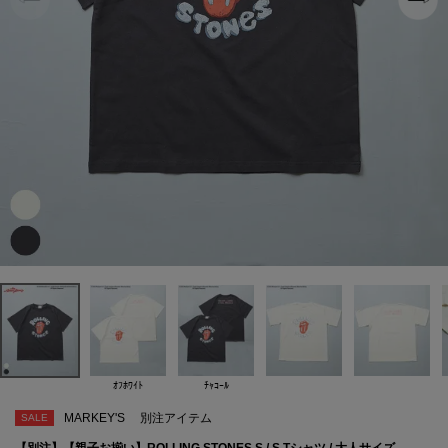
ｵﾌﾎﾜｲﾄ
ﾁｬｺｰﾙ
MARKEY'S
別注アイテム
SALE
【別注】【親子お揃い】ROLLING STONES S / S Tシャツ / 大人サイズ