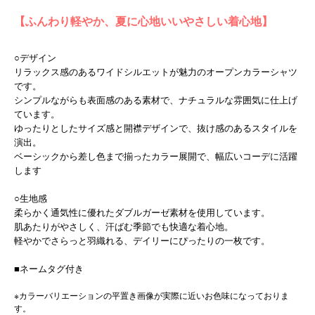
【ふんわり軽やか、夏に心地いいやさしい着心地】
○デザイン
リラックス感のあるワイドシルエットが魅力のオープンカラーシャツ
です。
シンプルながらも表面感のある素材で、ナチュラルな雰囲気に仕上げ
ています。
ゆったりとしたサイズ感と開襟デザインで、抜け感のあるスタイルを
演出。
ベーシックから差し色まで揃ったカラー展開で、幅広いコーデに活躍
します
○生地感
柔らかく通気性に優れたダブルガーゼ素材を使用しています。
肌あたりがやさしく、汗ばむ季節でも快適な着心地。
軽やかでさらっと羽織れる、デイリーにぴったりの一枚です。
■ネームタグ付き
※カラーバリエーションの平置き画像が実際に近いお色味になっておりま
す。