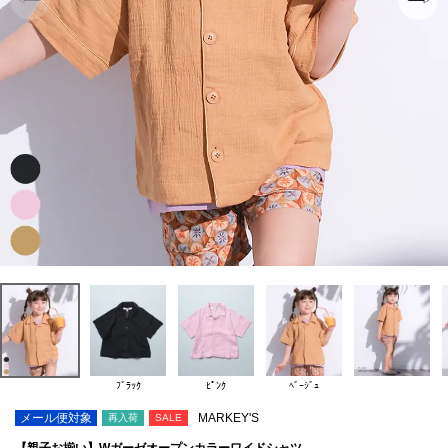
ﾌﾞﾗｯｸ
ﾋﾟﾝｸ
ﾍﾞｰｼﾞｭ
メール便対象
MARKEY'S
再入荷
SALE
【親子お揃い】Wガーゼオープンカラーワイドシャツ