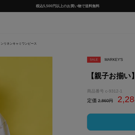
税込5,500円以上のお買い物で送料無料
トンリネンキャミワンピース
MARKEY'S
SALE
【親子お揃い
商品番号
c-9312-1
2,28
定価
2,860