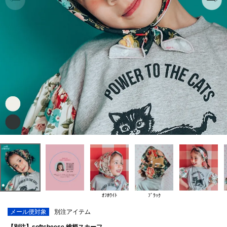
ｵﾌﾎﾜｲﾄ
ﾌﾞﾗｯｸ
メール便対象
別注アイテム
【別注】softcheese 総柄スカーフ