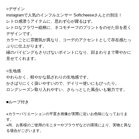
○デザイン
instagramで人気のインフルエンサー Softcheeseさんとの別注！
レトロ感漂うアイテムに、思わず心が躍るはず。
レトロなフラワー総柄に、ネコモチーフのプリントをのせた目を惹く
デザインです。
カラーごとに雰囲気が異なり、コーデのアクセントとして存在感たっ
ぷりに仕上がります。
縁のパイピングもさりげないポイントになり、顔まわりまで華やかに
見せてくれます。
○生地感
やわらかく、軽やかな肌ざわりの生地感です。
かさばりにくく扱いやすいので、デイリー使いにもぴったり。
ロングシーズン取り入れやすい、さらっとした風合いも魅力です。
■ループ付き
※カラーバリエーションの平置き画像が実際に近いお色味になっておりま
す。
※尚、お客様のご使用のモニターやブラウザなどの環境により、実物と異な
る場合がございます。