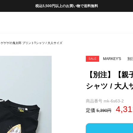
税込5,500円以上のお買い物で送料無料
ゲゲゲの鬼太郎 プリントTシャツ / 大人サイズ
MARKEY'S
別
SALE
【別注】【親
シャツ / 大
商品番号
mk-6s63-2
4,31
定価
5,390