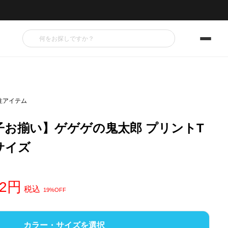
注アイテム
子お揃い】ゲゲゲの鬼太郎 プリントT
人サイズ
2
税込
19%OFF
カラー・サイズを選択