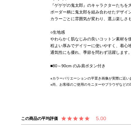
『ゲゲゲの鬼太郎』のキャラクターたちを
ボーダー柄に鬼太郎を組み合わせたデザイ
カラーごとに雰囲気が変わり、選ぶ楽しさ
○生地感
やわらかく肌なじみの良いコットン素材を
程よい厚みでデイリーに使いやすく、着心
通気性にも優れ、季節を問わず活躍します
■80～90cm のみ肩ボタン付き
※カラーバリエーションの平置き画像が実際に近い
※尚、お客様のご使用のモニターやブラウザなどの
5.00