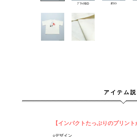
ﾌﾞﾗｯｸBD
ﾎﾜｲﾄ
アイテム説
【インパクトたっぷりのプリント
○デザイン