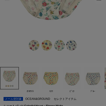
ｵﾌﾎﾜｲﾄ
ｷﾅﾘ
ﾋﾟﾝｸ
ﾌﾞﾙｰ
メール便対象
OCEAN&GROUND
セレクトアイテム
ショートパンツ Colorful Heart・Flower Waltz