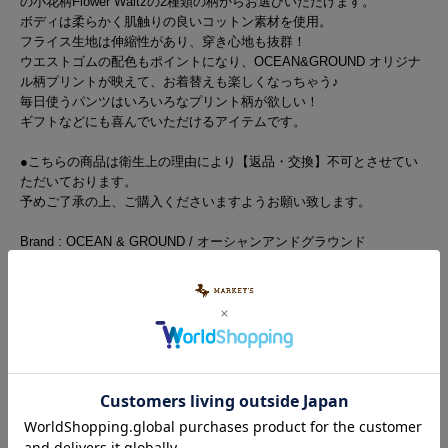
の小花柄Flower Waltzの2種類の柄からお選びいただけます。
ボディは柔らかく肌触りの良いコットン素材を使用。
フライス生地は伸縮性があり、穿き心地も抜群！
ウエストゴムの配色もポイントになり、OCEAN&GROUND オリジナ
ル柄プリントが映えて、お着替えも楽しくなっちゃう♪
毎日使うパンツはいろいろなプリント柄が欲しい！
ギフトなどにも喜んでいただけるアイテムです。
●こちらの商品は衛生上の理由により【返品・交換】不可とさせてい
ただいております。
予めご了承の上、ご購入くださいますようお願い致します。
Brand : OCEAN & GROUND / オーシャンアンドグラウンド
【お取扱い上のご注意】
ネットを使用し、お洗濯して下さい。
蛍光漂白剤入りのご利用は、お避け下さい。
タンブラー(回転式乾燥機)のご使用はお避け下さい。
濡れた状態で長時間放置すると移染する恐れがありますので、
洗濯後は形を整えてすぐに陰干しして下さい。
アイロンはあて布をし、中温度で使用してください。
※カラーバリエーションの平置き画像が実際に近いお色味になっておりま
す。
※尚、お客様のご使用のモニターやブラウザなどの環境により、実物と異な