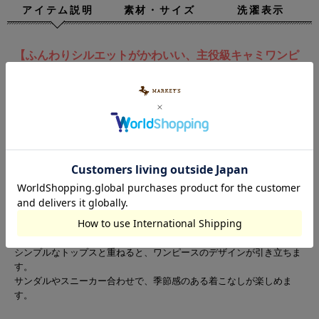
アイテム説明
素材・サイズ
洗濯表示
【ふんわりシルエットがかわいい、主役級キャミワンピ
ース】
○デザイン
ギャザーをたっぷり入れたフリルデザインが目を引くキャミワンピー
スです。
細かなチェック柄に配色のパイピングを効かせて、甘さの中に遊び心
をプラス。
ふんわり広がるシルエットで、1枚でかわいく決まるアイテムです。
○スタイリング
インナーにＴシャツを合わせるだけで、簡単におでかけコーデが完成
します。
シンプルなトップスと重ねると、ワンピースのデザインが引き立ちま
す。
サンダルやスニーカー合わせで、季節感のある着こなしが楽しめま
す。