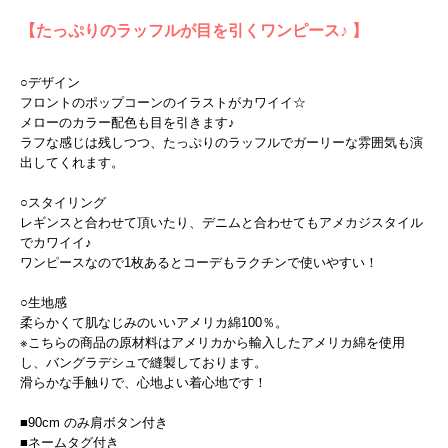
【たっぷりのラッフルが目を引くワンピース♪ 】
○デザイン
フロントのポップコーンのイラストがカワイイ☆
メローのカラー配色も目を引きます♪
ラフな感じは残しつつ、たっぷりのラッフルでガーリーな雰囲気も演
出してくれます。
○スタイリング
レギンスと合わせて頂いたり、デニムと合わせてもアメカジスタイル
でカワイイ♪
ワンピースなので1枚あるとコーデもラクチンで使いやすい！
○生地感
柔らかくて肌なじみのいいアメリカ綿100％。
※こちらの商品の原材料はアメリカから輸入したアメリカ綿を使用
し、バングラデシュで縫製しております。
滑らかな手触りで、心地よい着心地です！
■90cm のみ肩ボタン付き
■ネームタグ付き