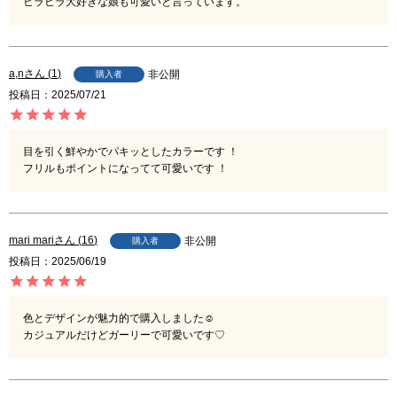
ヒラヒラ大好きな娘も可愛いと言っています。
a,n
1
非公開
購入者
投稿日
2025/07/21
目を引く鮮やかでパキッとしたカラーです ！

フリルもポイントになってて可愛いです ！
mari mari
16
非公開
購入者
投稿日
2025/06/19
色とデザインが魅力的で購入しました☺︎

カジュアルだけどガーリーで可愛いです♡