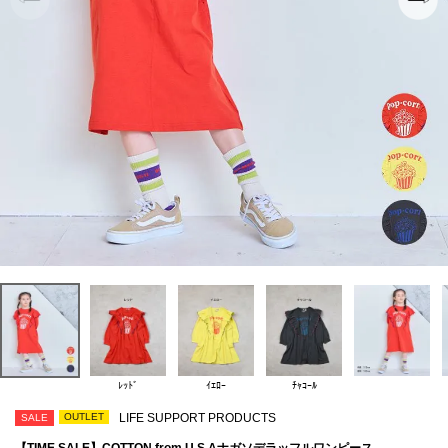
ﾚｯﾄﾞ
ｲｴﾛｰ
ﾁｬｺｰﾙ
OUTLET
LIFE SUPPORT PRODUCTS
SALE
【TIME SALE】COTTON from U.S.Aナガソデラッフルワンピース