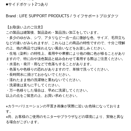
■サイドポケット2つあり
Brand : LIFE SUPPORT PRODUCTS / ライフサポートプロダクツ
【お取扱い上のご注意】
この製品は縫製後、製品染め・製品洗い加工をしています。
・多少のゆがみ、シワ、アタリなど一点一点に微妙な色、サイズ、毛羽立ち
などの違いがみられますが、これらはこの商品の特性ですので、十分ご理解
の上、他の商品では味わえない風合いなどをお楽しみください。
・生地（染料）の特性上、着用中や摩擦により他の物に色が移ることがあり
ますので、特に白や淡色製品と組み合わせて着用する際はご注意ください。
・水濡れ・発汗・雨などで色落ちすることがあります。
・色落ちや色移りの恐れがありますので、単独で洗ってください。
・長時間水に浸けておかないでください。
・濡れたまま他の洗濯物と重ねないでください。
・洗濯後は直ちに干してください。
・万一色移りした場合は、早めに洗濯してください。
以上の点をご留意の上、お買い求めください。
※カラーバリエーションの平置き画像が実際に近いお色味になっておりま
す。
※尚、お客様のご使用のモニターやブラウザなどの環境により、実物と異な
る場合がございます。