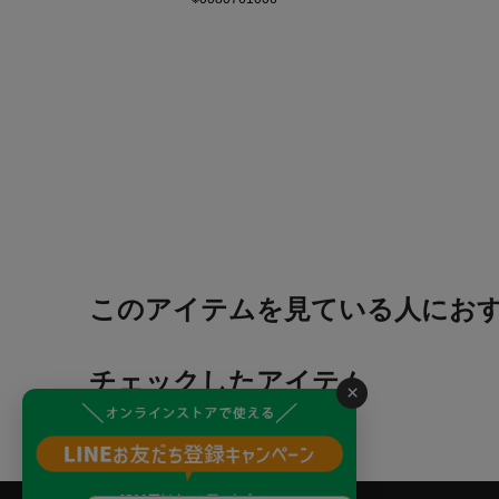
このアイテムを見ている人にお
チェックしたアイテム
×