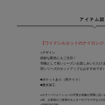
アイテム説
【ワイドシルエットのナイロンジ
○デザイン
絶妙な配色にもご注目！
羽織として長いシーズンお楽しみいただけま
同シリーズのセットアップもおすすめです♪
■ポケットあり（両サイド）
■撥水加工
※カラーバリエーションの平置き画像が実際に近い
※尚、お客様のご使用のモニターやブラウザなどの
※0080761006