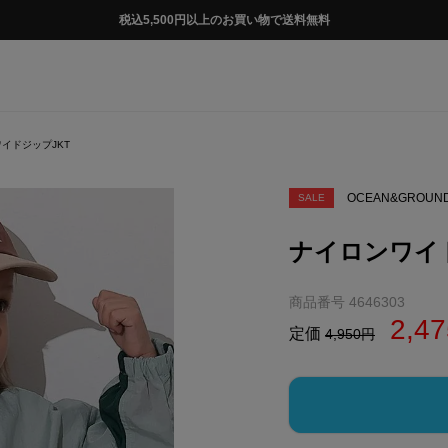
税込5,500円以上のお買い物で送料無料
イドジップJKT
OCEAN&GROUN
SALE
ナイロンワイド
商品番号
4646303
2,47
定価
4,950