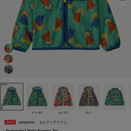
ｸﾞﾘｰﾝPT
ﾚｯﾄﾞPT
ﾈｲﾋﾞｰ
patagonia
セレクトアイテム
SALE
【patagonia】Baby Baggies Jkt