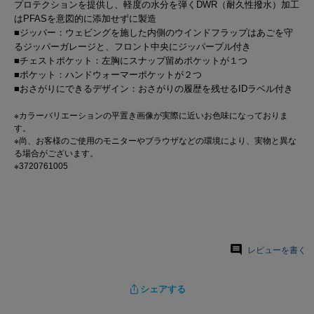
プロテクションを提供し、軽度の水分を弾くDWR（耐久性撥水）加工
はPFASを意図的に添加せずに製造
■ジッパー：ウェビングを施した内側のウインドフラップはあごを守
るジッパーガレージと、フロント中央にジッパープル付き
■チェストポケット：左胸にスナップ留めポケットが１つ
■ポケット：ハンドウォーマーポケットが２つ
■おさがりにできるデザイン：おさがりの履歴を残せるIDラベル付き
※カラーバリエーションの平置き画像が実際に近いお色味になっておりま
す。
※尚、お客様のご使用のモニターやブラウザなどの環境により、実物と異な
る場合がございます。
※3720761005
レビューを書く
シェアする