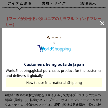
アイテム説明
素材・サイズ
洗濯表示
【フードが外せるパタゴニアのカラフルウィンドブレー
カー】
日差しや風や小雨から赤ちゃんを守るフード付きウインドブレーカ
ー。
素材は漁網をリサイクルして海洋プラスチック汚染の削減に貢献す
る、軽量なネットプラス・ポストコンシューマーリサイクル・ナイロ
ン100％のファイユ。UPF（紫外線防止指数）40+のUVプロテクショ
ンを提供し、軽度の水分を弾くDWR（耐久性撥水）加工はPFASを意
図的に添加せずに製造。
フードは取り外し可能でフルレングスのジッパーはウインドフラップ
付き。
チェストポケットが１つとハンドウォーマーポケットが２つ
■素材：本体の素材は漁網をリサイクルして海洋プラスチック汚染の
削減に貢献する、軽量なネットプラス・ポストコンシューマーリサイ
クル・ナイロン100％のファイユ。UPF（紫外線防止指数）40+のUV