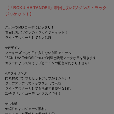
【「BOKU HA TANOSII」着回し力バツグンのトラック
ジャケット！】
スポーツMIXコーデにピッタリ！
着回し力バツグンのトラックジャケット！
ライトアウターとしても大活躍
○デザイン
マーキーズでしか手に入らない別注アイテム。
"BOKU HA TANOSII"のロゴ刺繍と陰陽マークが目を引きます。
カラーによって違うリブとラインの配色がたまりません♪
○スタイリング
同素材のパンツとセットアップがオシャレ！
ジップアップしてトップスとしても◎
ライトアウターとしても活躍する便利な1着。
親子でリンクコーデもオススメです！
○生地感
伸縮性のよいジャージ素材。
ツルっとした手触りで着やすさ◎