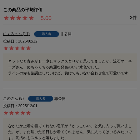
5.00
3
にくろ
11
非公開
購入者
投稿日
2026/02/12
ネットだと青みがもー少しサックス寄りかと思ってましたが、流石マーキ
ーズさん、めちゃくちゃ綺麗な発色のいい水色でした。

ラインの赤も強調はしないけど、負けてもいない合わせ色で可愛いです！
この
8
非公開
購入者
投稿日
2025/12/01
なかなか上着を着てくれない息子が「かっこいい」と気に入って買いまし
た。が、まだ届いた初日しか着てくれません。気に入ってはいるみたいで
す。泥汚れもスルッと落ちました。