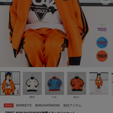
ﾎﾜｲﾄ
ﾌﾞﾙｰ
ｵﾚﾝｼﾞ
MARKEY'S
BOKUHATANOSII
別注アイテム
SALE
【別注】BOKUHATANOSII 陰陽トラックジャケット