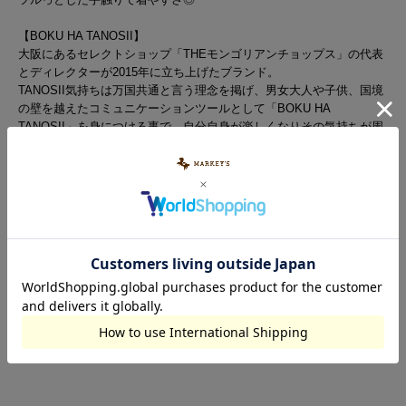
【BOKU HA TANOSII】
大阪にあるセレクトショップ「THEモンゴリアンチョップス」の代表
とディレクターが2015年に立ち上げたブランド。
TANOSII気持ちは万国共通と言う理念を掲げ、男女大人や子供、国境
の壁を越えたコミュニケーションツールとして「BOKU HA
TANOSII」を身につける事で、自分自身が楽しくなりその気持ちが周
りに広がりTANOSIIのリサイクルが生まれることを願いデザインされ
たブランド。
■サイドポケット2つあり
Brand : BOKU HA TANOSII / ボクハタノシイ
※カラーバリエーションの平置き画像が実際に近いお色味になっておりま
す。
※尚、お客様のご使用のモニターやブラウザなどの環境により、実物と異な
る場合がございます。
※7000751001