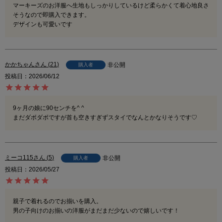
マーキーズのお洋服へ生地もしっかりしているけど柔らかくて着心地良さ
そうなので即購入できます。

デザインも可愛いです
かかちゃん
21
非公開
購入者
投稿日
2026/06/12
9ヶ月の娘に90センチを^ ^

まだダボダボですが首も空きすぎずスタイでなんとかなりそうです♡
ミーコ115
5
非公開
購入者
投稿日
2026/05/27
親子で着れるのでお揃いを購入。

男の子向けのお揃いの洋服がまだまだ少ないので嬉しいです！