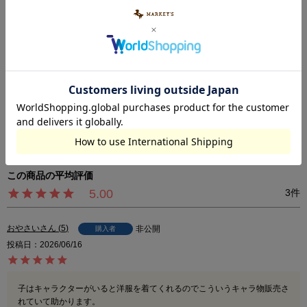
今もなお人々に愛されています。
■80～90cm のみ肩ボタン付き
※カラーバリエーションの平置き画像が実際に近いお色味になっておりま
す。
※尚、お客様のご使用のモニターやブラウザなどの環境により、実物と異な
る場合がございます。
5.00
3
おやさい
5
非公開
購入者
投稿日
2026/06/16
子はキャラクターがいると洋服を着てくれるのでこういうキャラ物販売さ
れていて助かります。
