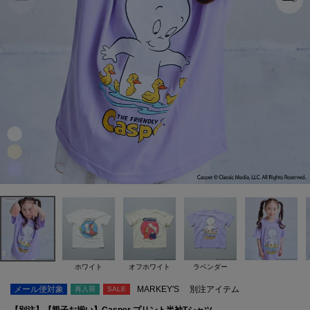
ホワイト
オフホワイト
ラベンダー
メール便対象
MARKEY'S
別注アイテム
再入荷
SALE
【別注】【親子お揃い】Casper プリント半袖Tシャツ