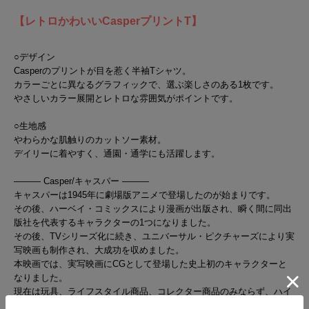
【レトロかわいいCasperプリントT】
○デザイン
Casperのプリントが目を惹く半袖Tシャツ。
カラーごとに異なるグラフィックで、選ぶ楽しさのある1枚です。
やさしいカラー展開とレトロな雰囲気がポイントです。
○生地感
やわらかな肌触りのカットソー素材。
デイリーに着やすく、通園・通学にも活躍します。
――― Casper/キャスパー ―――
キャスパーは1945年に劇場版アニメで登場したのが始まりです。
その後、ハーベイ・コミックスにより漫画が出版され、瞬く間に同出
版社を代表するキャラクターの1つになりました。
その後、TVシリーズ化に続き、ユニバーサル・ピクチャーズにより実
写映画も制作され、大成功を収めました。
本映画では、実写映画にCGとして登場した史上初のキャラクターと
なりました。
現在は玩具、ライフスタイル商品、コレクター商品のみならず、ハイ
ブランドからカジュアルまで幅広いアパレル商品などの商品を通して