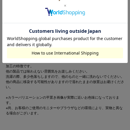
○生地感
ほどよい厚みで柔らかく、肌なじみの良いスウェット素材。
ムラ感のあるヴィンテージ加工で、こなれた風合いが魅力。
着るほどに表情が増し、さらに味わいが深まります。
■80～95cm のみ肩ボタン付き
■ネームタグ付き
【お取扱い上のご注意】
この製品は特殊加工をしています。
その為一枚ごとに風合い、色の出方、サイズ等微妙に違いますがこれはその
加工の特徴です。
他の製品では味わえない雰囲気をお楽しみください。
洗濯の際、多少色落ちしますので、他のものと一緒に洗わないでください。
他の商品に移染する可能性がありますので濡れたままの放置はお避けくださ
い。
※カラーバリエーションの平置き画像が実際に近いお色味になっておりま
す。
※尚、お客様のご使用のモニターやブラウザなどの環境により、実物と異な
る場合がございます。