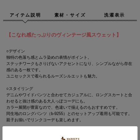
アイテム説明
素材・サイズ
洗濯表示
【こなれ感たっぷりのヴィンテージ風スウェット】
○デザイン
独特の色落ち感とムラ染めの表情がポイント。
ステッチワークもさりげないアクセントになり、シンプルながら存在
感のある一枚です。
ユニセックスで着られるルーズシルエットも魅力。
○スタイリング
デニムやワイドパンツと合わせてカジュアルに、ロングスカートと合
わせると抜け感のある大人っぽコーデにも。
カラー展開が豊富なので、色違いで揃えるのもおすすめです。
同生地のロングパンツ（b-9255）とのセットアップ着用も可能です。
親子お揃いでリンクコーデも楽しめます。
ボトムスはグリーンの展開がございません。ご了承ください。