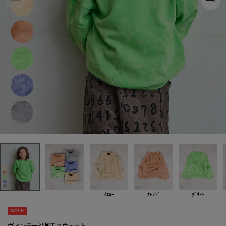
ｲｴﾛｰ
ｵﾚﾝｼﾞ
ｸﾞﾘｰﾝ
SALE
ヴィンテージ加工スウェット