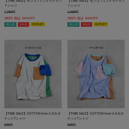
【TIME SALE】ゼンゴプリントラグラン
【TIME SALE】ゼンゴプリントラグラン
Ｔシャツ
Ｔシャツ
1,089
1,089
390
税込
64%OFF
390
税込
64%OFF
OUTLET
OUTLET
再入荷
SALE
再入荷
SALE
【TIME SALE】COTTON from U.S.A ポ
【TIME SALE】COTTON from U.S.A ポ
ケットTシャツ
ケットTシャツ
935
935