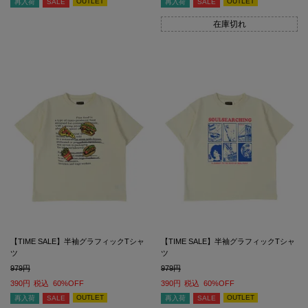
OUTLET
OUTLET
再入荷
SALE
再入荷
SALE
在庫切れ
【TIME SALE】半袖グラフィックTシャ
【TIME SALE】半袖グラフィックTシャ
ツ
ツ
979
979
390
税込
60%OFF
390
税込
60%OFF
OUTLET
OUTLET
再入荷
SALE
再入荷
SALE