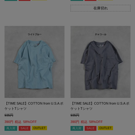
在庫切れ
【TIME SALE】COTTON from U.S.A ポ
【TIME SALE】COTTON from U.S.A ポ
ケットTシャツ
ケットTシャツ
935
935
390
税込
58%OFF
390
税込
58%OFF
OUTLET
OUTLET
再入荷
SALE
再入荷
SALE