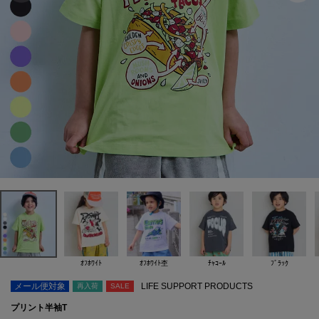
ｵﾌﾎﾜｲﾄ
ｵﾌﾎﾜｲﾄ杢
ﾁｬｺｰﾙ
ﾌﾞﾗｯｸ
メール便対象
LIFE SUPPORT PRODUCTS
再入荷
SALE
プリント半袖T