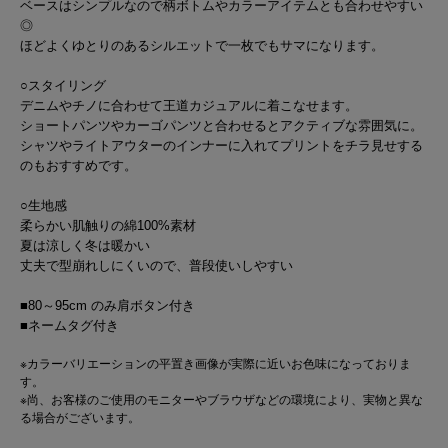
ベースはシンプルなので柄ボトムやカラーアイテムとも合わせやすい
◎
ほどよくゆとりのあるシルエットで一枚でもサマになります。
○スタイリング
デニムやチノに合わせて王道カジュアルに着こなせます。
ショートパンツやカーゴパンツと合わせるとアクティブな雰囲気に。
シャツやライトアウターのインナーに入れてプリントをチラ見せする
のもおすすめです。
○生地感
柔らかい肌触りの綿100%素材
夏は涼しく冬は暖かい
丈夫で型崩れしにくいので、普段使いしやすい
■80～95cm のみ肩ボタン付き
■ネームタグ付き
※カラーバリエーションの平置き画像が実際に近いお色味になっておりま
す。
※尚、お客様のご使用のモニターやブラウザなどの環境により、実物と異な
る場合がございます。