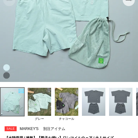
グレー
チャコール
MARKEY'S
別注アイテム
SALE
【水陸両用 / 速乾】【親子お揃い】ワンマイルウェア / 大人サイズ