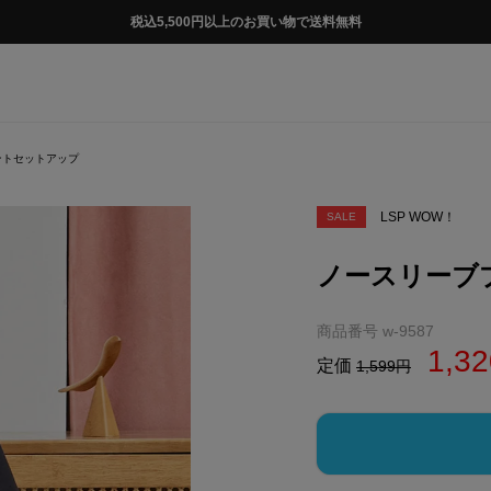
税込5,500円以上のお買い物で送料無料
ントセットアップ
LSP WOW！
SALE
ノースリーブ
商品番号
w-9587
1,32
定価
1,599