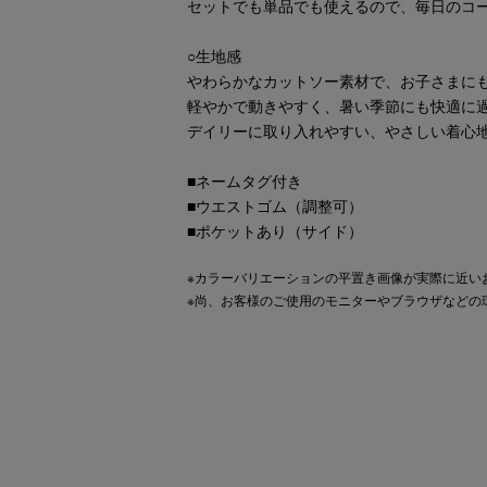
セットでも単品でも使えるので、毎日のコ
○生地感
やわらかなカットソー素材で、お子さまに
軽やかで動きやすく、暑い季節にも快適に
デイリーに取り入れやすい、やさしい着心
■ネームタグ付き
■ウエストゴム（調整可）
■ポケットあり（サイド）
※カラーバリエーションの平置き画像が実際に近い
※尚、お客様のご使用のモニターやブラウザなどの